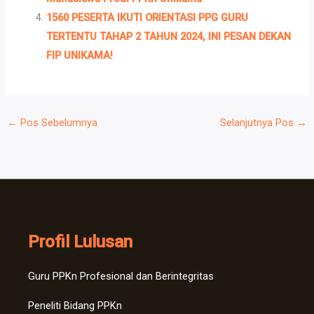
1560 PESERTA IKUTI ORIENTASI PPG GURU
TERTENTU TAHAP 2 TAHUN 2024, INI PESAN DEKAN
FIP UNIKAMA!
←
Pos Sebelumnya
Selanjutnya Pos
→
Profil Lulusan
Guru PPKn Profesional dan Berintegritas
Peneliti Bidang PPKn