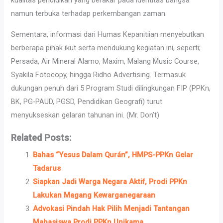
kualitas pendidikan yang berakar pada identitas bangsa
namun terbuka terhadap perkembangan zaman.
Sementara, informasi dari Humas Kepanitiian menyebutkan
berberapa pihak ikut serta mendukung kegiatan ini, seperti;
Persada, Air Mineral Alamo, Maxim, Malang Music Course,
Syakila Fotocopy, hingga Ridho Advertising. Termasuk
dukungan penuh dari 5 Program Studi dilingkungan FIP (PPKn,
BK, PG-PAUD, PGSD, Pendidikan Geografi) turut
menyukseskan gelaran tahunan ini. (Mr. Don’t)
Related Posts:
Bahas “Yesus Dalam Qurán”, HMPS-PPKn Gelar
Tadarus
Siapkan Jadi Warga Negara Aktif, Prodi PPKn
Lakukan Magang Kewarganegaraan
Advokasi Pindah Hak Pilih Menjadi Tantangan
Mahasiswa Prodi PPKn Unikama